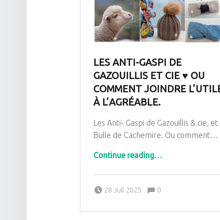
LES ANTI-GASPI DE
GAZOUILLIS ET CIE ♥ OU
COMMENT JOINDRE L’UTIL
À L’AGRÉABLE.
Les Anti- Gaspi de Gazouillis & cie, et
Bulle de Cachemire. Ou comment…
Continue reading
“Les Anti-Gaspi de Gazouillis et cie ♥ Ou comment joindre l’utile à l’agréable.”
…
Comments:
Posted on:
Written by:
Comments:
28 Juil 2025
0
Pascale G&-BdC-WKF