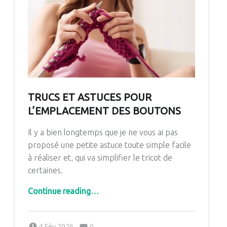
TRUCS ET ASTUCES POUR
L’EMPLACEMENT DES BOUTONS
Il y a bien longtemps que je ne vous ai pas
proposé une petite astuce toute simple facile
à réaliser et, qui va simplifier le tricot de
certaines.
“Trucs et astuces pour l’emplacement des boutons”
Continue reading
…
Comments:
Posted on:
Written by:
Comments:
4 Fév 2026
0