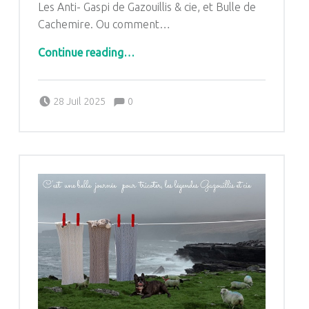
Les Anti- Gaspi de Gazouillis & cie, et Bulle de
Cachemire. Ou comment…
Continue reading
“Les Anti-Gaspi de Gazouillis et cie ♥ Ou comment joindre l’utile à l’agréable.”
…
Comments:
Posted on:
Written by:
Comments:
28 Juil 2025
0
Pascale G&-BdC-WKF