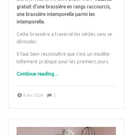
gratuit d’une brassière en rangs raccourcis,
une brassière intemporelle parmi les
intemporelle.
Cette brassière a traversé les siècles sans se
démoder.
Il faut bien reconnaître que c’est un modèle
tellement pratique pour les premiers jours.
“TUTORIEL GRATUIT DE LA BRASSIERE EN RANG RACCOURCIS”
Continue reading
…
Comments:
Posted on:
Written by:
Comments:
8 Avr 2024
2
Pascale G&-BdC-WKF