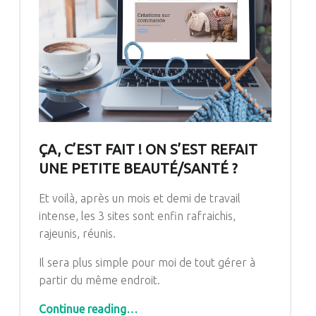
ÇA, C’EST FAIT ! ON S’EST REFAIT
UNE PETITE BEAUTÉ/SANTÉ ?
Et voilà, après un mois et demi de travail
intense, les 3 sites sont enfin rafraichis,
rajeunis, réunis.
Il sera plus simple pour moi de tout gérer à
partir du même endroit.
“Ça, c’est fait ! On s’est refait une petite beauté/santé ?”
Continue reading
…