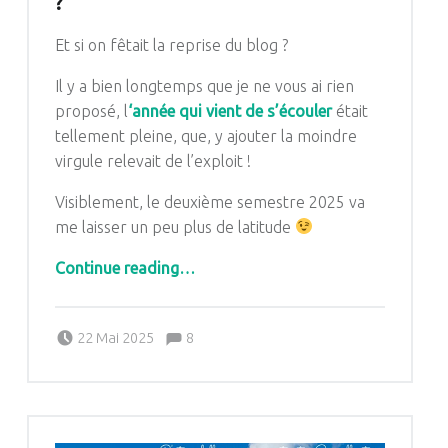
?
Et si on fêtait la reprise du blog ?
Il y a bien longtemps que je ne vous ai rien
proposé, l
‘année qui vient de s’écouler
était
tellement pleine, que, y ajouter la moindre
virgule relevait de l’exploit !
Visiblement, le deuxième semestre 2025 va
me laisser un peu plus de latitude
“Cap ou pas Cap, Kal ou pas Kal ?”
Continue reading
…
Comments:
Posted on:
Written by:
Comments:
22 Mai 2025
8
Pascale G&-BdC-WKF