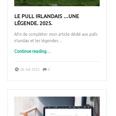
LE PULL IRLANDAIS …UNE
LÉGENDE. 2025.
Afin de compléter mon article dédié aux pulls
irlandais et les légendes…
“Le pull Irlandais …une légende. 2025.”
Continue reading
…
Comments:
Posted on:
Written by:
Comments:
26 Juil 2025
0
Pascale G&-BdC-WKF