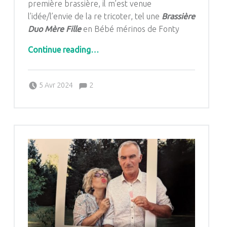
première brassière, il m’est venue
l’idée/l’envie de la re tricoter, tel une
Brassière
Duo Mère Fille
en Bébé mérinos de Fonty
“Nostalgie et Compagnie: Brassière Duo Mère fille”
Continue reading
…
Comments:
Posted on:
Written by:
Comments:
5 Avr 2024
2
Pascale G&-BdC-WKF