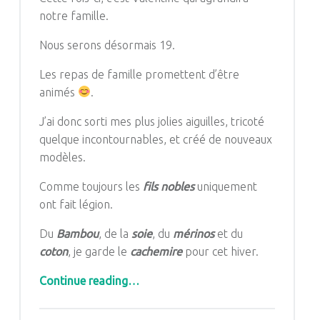
notre famille.
Nous serons désormais 19.
Les repas de famille promettent d’être
animés
.
J’ai donc sorti mes plus jolies aiguilles, tricoté
quelque incontournables, et créé de nouveaux
modèles.
Comme toujours les
fils nobles
uniquement
ont fait légion.
Du
Bambou
, de la
soie
, du
mérinos
et du
coton
, je garde le
cachemire
pour cet hiver.
“Un trousseau pour Mini Mini Mini-Mini”
Continue reading
…
Comments: