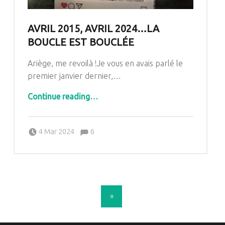
AVRIL 2015, AVRIL 2024…LA
BOUCLE EST BOUCLÉE
Ariège, me revoilà !Je vous en avais parlé le
premier janvier dernier,…
“Avril 2015, avril 2024…la boucle est bouclée”
Continue reading
…
Comments:
Posted on:
Written by:
Comments:
4 Mar 2024
6
Pascale G&-BdC-WKF
POSTS NAVIGATION
»