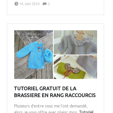
Posted on:
Written by:
Comments:
16 Juin 2024
2
Pascale G&-BdC-WKF
TUTORIEL GRATUIT DE LA
BRASSIERE EN RANG RACCOURCIS
Plusieurs d’entre vous me l’ont demandé,
alors, je vous offre avec plaisir mon
Tutoriel