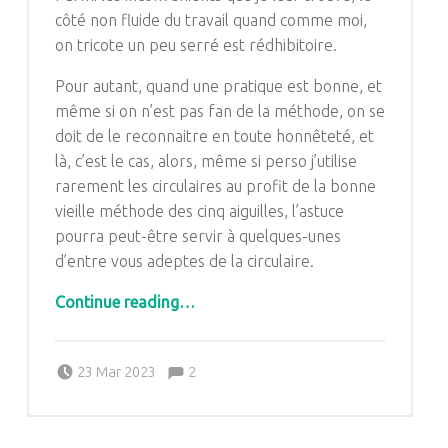
côté non fluide du travail quand comme moi,
on tricote un peu serré est rédhibitoire.
Pour autant, quand une pratique est bonne, et
même si on n’est pas fan de la méthode, on se
doit de le reconnaitre en toute honnêteté, et
là, c’est le cas, alors, même si perso j’utilise
rarement les circulaires au profit de la bonne
vieille méthode des cinq aiguilles, l’astuce
pourra peut-être servir à quelques-unes
d’entre vous adeptes de la circulaire.
“Trucs et astuces pour le tricot en circulaire quand on tricote serré”
Continue reading
…
Comments:
Posted on:
Written by:
Comments:
23 Mar 2023
2
Pascale G&-BdC-WKF