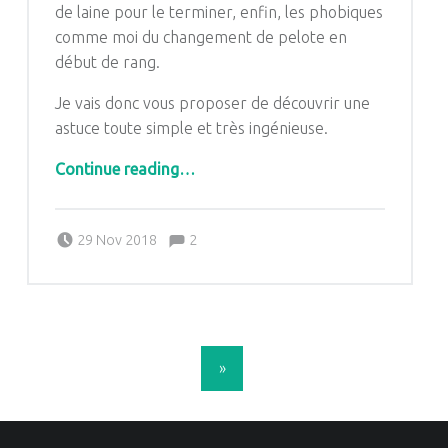
de laine pour le terminer, e
nfin, les phobiques
comme moi du changement de pelote en
début de rang.
Je vais donc vous proposer de découvrir une
astuce toute simple et très ingénieuse.
Continue reading
…
“Astuce: Assez de fil ou pas pour terminer mon rang de tricot-telle est la question.”
Comments:
Posted on:
Written by:
Comments:
29 Nov 2018
2
Pascale G&-BdC-WKF
POSTS NAVIGATION
»