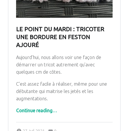
LE POINT DU MARDI : TRICOTER
UNE BORDURE EN FESTON
AJOURÉ
Aujourd’hui, nous allons voir une façon de
démarrer un tricot autrement qu’avec
quelques cm de côtes.
C’est assez facile à réaliser, même pour une
débutante qui maitrise les jetés et les
augmentations.
“Le point du mardi : tricoter une bordure en feston ajouré”
Continue reading
…
Comments:
Posted on:
Written by:
Comments: