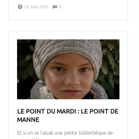
Comments:
Posted on:
Written by:
Comments:
29 Juin 2021
0
Pascale G&-BdC-WKF
LE POINT DU MARDI : LE POINT DE
MANNE
Et si on se faisait une petite bibliothèque de