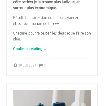
côte perlée)
je la trouve plus ludique, et
surtout plus économique.
Résultat, impression de ne pas avancer
et consommation de fil
+++
Chacune pourra tester les deux et se faire son
idée.
“Le point du mardi : La côte cartouchière”
Continue reading
…
Comments:
Posted on:
Written by:
Comments:
20 Juil 2021
0
Pascale G&-BdC-WKF