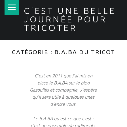
PRIMARY MENU
C'EST UNE BELLE
JOURNÉE POUR
TRICOTER
CATÉGORIE :
B.A.BA DU TRICOT
C’est en 2011 que j’ai mis en
place le B.A.BA sur le blog
Gazouillis et compagnie, J’espère
qu’il sera utile à quelques unes
d’entre vous.
Le B.A BA qu’est ce que c’est :
c’est un ensemble de rudiments,