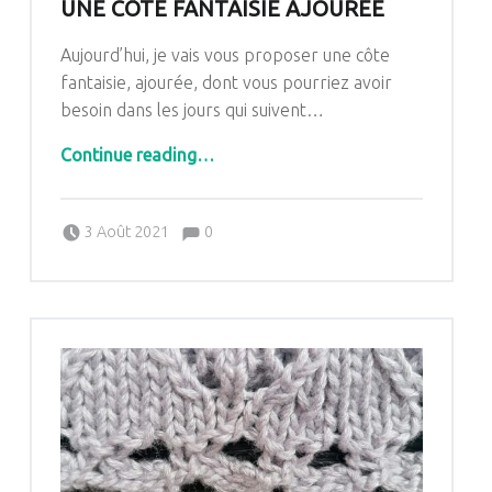
UNE CÔTE FANTAISIE AJOURÉE
Aujourd’hui, je vais vous proposer une côte
fantaisie, ajourée,
dont
vous
pourriez
avoir
besoin dans les jours qui suivent…
“Le point du mardi : tricoter une côte fantaisie ajourée”
Continue reading
…
Comments:
Posted on:
Written by:
Comments:
3 Août 2021
0
Pascale G&-BdC-WKF