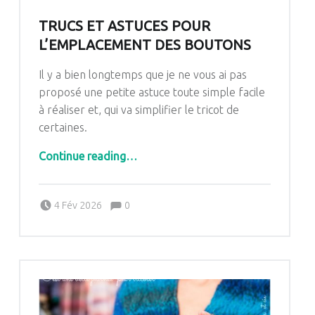
TRUCS ET ASTUCES POUR
L’EMPLACEMENT DES BOUTONS
Il y a bien longtemps que je ne vous ai pas
proposé une petite astuce toute simple facile
à réaliser et, qui va simplifier le tricot de
certaines.
“Trucs et astuces pour l’emplacement des boutons”
Continue reading
…
Comments:
Posted on:
Written by:
Comments:
4 Fév 2026
0
Pascale G&-BdC-WKF