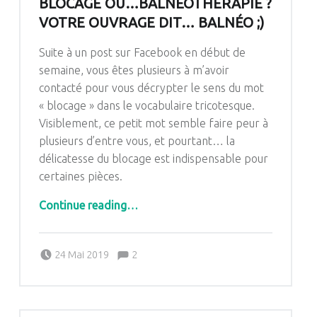
BLOCAGE OU…BALNÉOTHÉRAPIE ?
VOTRE OUVRAGE DIT… BALNÉO ;)
Suite à un post sur Facebook en début de
semaine, vous êtes plusieurs à m’avoir
contacté pour vous décrypter le sens du mot
« blocage » dans le vocabulaire tricotesque.
Visiblement, ce petit mot semble faire peur à
plusieurs d’entre vous, et pourtant… la
délicatesse du blocage est indispensable pour
certaines pièces.
“Blocage ou…Balnéothérapie ? Votre ouvrage dit… Balnéo ;)”
Continue reading
…
Comments:
Posted on:
Written by:
Comments:
24 Mai 2019
2
Pascale G&-BdC-WKF