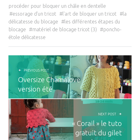
procéder pour bloquer un châle en dentelle
essorage d'un tricot
l'art de bloquer un tricot
la
délicatesse du blocage
les différentes étapes du
blocage
matériel de blocage tricot (3)
poncho-
étole délicatesse
NAVIGATION DE L’ARTICLE
PREVIOUS POST
Oversize Chamalove
version été
NEXT POST
« Corail » le tuto
gratuit du gilet