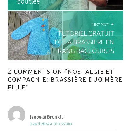
bouclée
NEXT POST
TUTORIEL GRATUIT
DE LA BRASSIERE EN
RANG RACCOURCIS
2 COMMENTS ON “
NOSTALGIE ET
COMPAGNIE: BRASSIÈRE DUO MÈRE
FILLE
”
Isabelle Brun
dit :
5 avril 2024 à 16 h 33 min