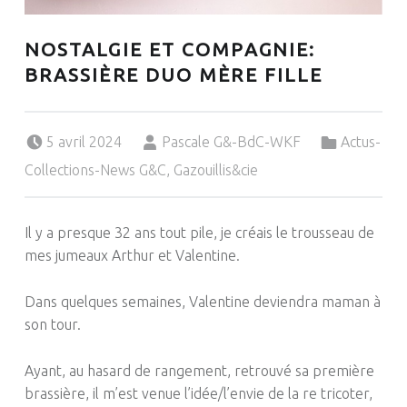
NOSTALGIE ET COMPAGNIE:
BRASSIÈRE DUO MÈRE FILLE
Posted on:
Written by:
Categorized in:
5 avril 2024
Pascale G&-BdC-WKF
Actus-
Collections-News G&C
,
Gazouillis&cie
Il y a presque 32 ans tout pile, je créais le trousseau de
mes jumeaux Arthur et Valentine.
Dans quelques semaines, Valentine deviendra maman à
son tour.
Ayant, au hasard de rangement, retrouvé sa première
brassière, il m’est venue l’idée/l’envie de la re tricoter,