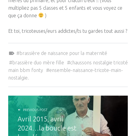
mères du primaire, et pour chacun d’eux !! (Vous
multipliez pas 5 classes et 5 enfants et vous voyez ce
que ça donne
)
Et toi, tricoteuses/eurs addictes/ts tu gardes tout aussi ?
Tagged as:
brassière de naissance pour la maternité
brassière duo mère fille
chaussons nostalgie tricoté
main bbm fonty
ensemble-naissance-tricote-main-
nostalgie.
NAVIGATION DE L’ARTICLE
PREVIOUS POST
Avril 2015, avril
2024…la boucle est