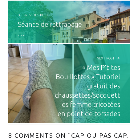
NAVIGATION DE L’ARTICLE
PREVIOUS POST
Séance de rattrapage
…
NEXT POST
« Mes P’tites
Bouillottes » Tutoriel
gratuit des
chaussettes/socquett
es femme tricotées
en point de torsades
8 COMMENTS ON “
CAP OU PAS CAP,