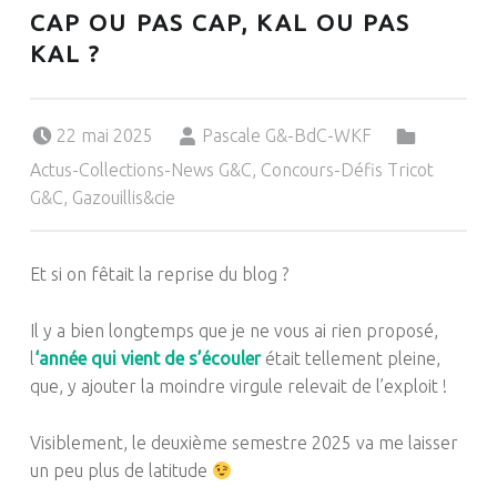
CAP OU PAS CAP, KAL OU PAS
KAL ?
Posted on:
Written by:
Categorized in:
22 mai 2025
Pascale G&-BdC-WKF
Actus-Collections-News G&C
,
Concours-Défis Tricot
G&C
,
Gazouillis&cie
Et si on fêtait la reprise du blog ?
Il y a bien longtemps que je ne vous ai rien proposé,
l
‘année qui vient de s’écouler
était tellement pleine,
que, y ajouter la moindre virgule relevait de l’exploit !
Visiblement, le deuxième semestre 2025 va me laisser
un peu plus de latitude