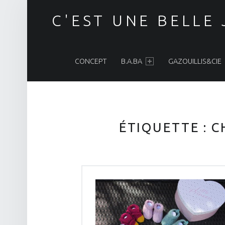
C'EST UNE BELLE
PRIMARY MENU
CONCEPT
B.A.BA
GAZOUILLIS&CIE
ÉTIQUETTE :
C