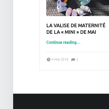
LA VALISE DE MATERNITÉ
DE LA « MINI » DE MAI
“La valise de maternité de la « Mini » de mai”
Continue reading
…
Comments:
Posted on:
Written by:
Comments:
4 Mai 2018
2
Pascale G&-BdC-WKF