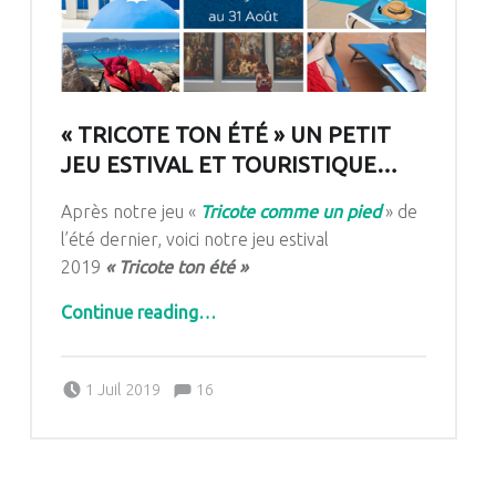
« TRICOTE TON ÉTÉ » UN PETIT
JEU ESTIVAL ET TOURISTIQUE…
Après notre jeu «
Tricote comme un pied
» de
l’été dernier, voici notre jeu estival
2019
« Tricote ton été »
“« Tricote ton été » un petit jeu estival et touristique…”
Continue reading
…
Comments:
Posted on:
Written by:
Comments:
1 Juil 2019
16
Pascale G&-BdC-WKF