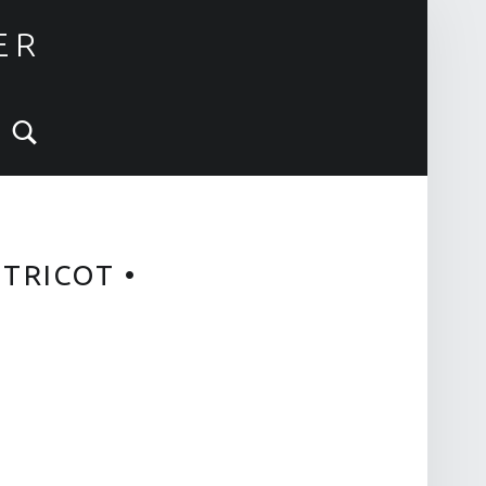
ER
Search
TRICOT •