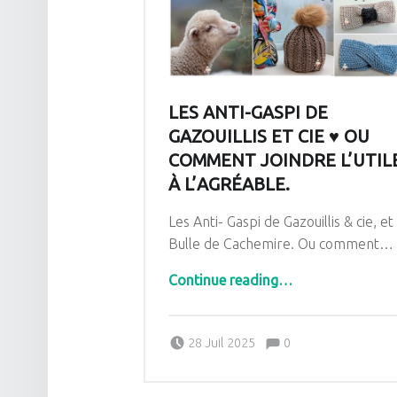
LES ANTI-GASPI DE
GAZOUILLIS ET CIE ♥ OU
COMMENT JOINDRE L’UTIL
À L’AGRÉABLE.
Les Anti- Gaspi de Gazouillis & cie, et
Bulle de Cachemire. Ou comment…
Continue reading
“Les Anti-Gaspi de Gazouillis et cie ♥ Ou comment joindre l’utile à l’agréable.”
…
Comments:
Posted on:
Written by:
Comments:
28 Juil 2025
0
Pascale G&-BdC-WKF