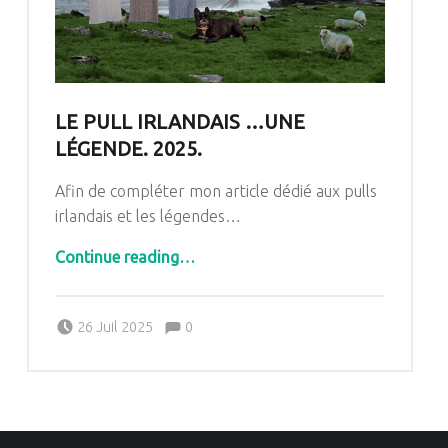
LE PULL IRLANDAIS …UNE
LÉGENDE. 2025.
Afin de compléter mon article dédié aux pulls
irlandais et les légendes…
“Le pull Irlandais …une légende. 2025.”
Continue reading
…
Comments:
Posted on:
Written by:
Comments:
26 Juil 2025
0
Pascale G&-BdC-WKF