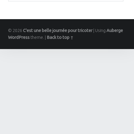
© 2026
C'est une belle journée pour tricoter
|
Using
Auberge
WordPress
theme.
|
Back to top ↑