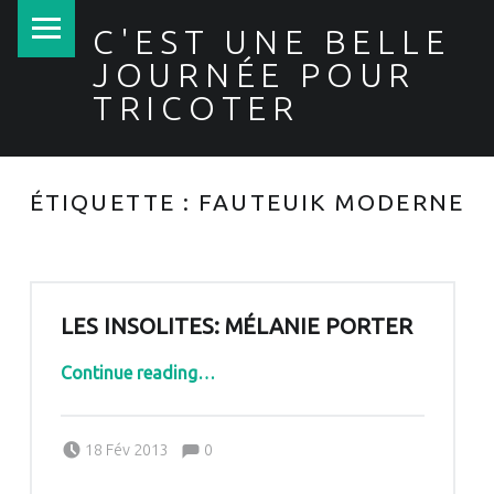
PRIMARY MENU
C'EST UNE BELLE
JOURNÉE POUR
TRICOTER
ÉTIQUETTE :
FAUTEUIK MODERNE
LES INSOLITES: MÉLANIE PORTER
“Les insolites: Mélanie Porter”
Continue reading
…
Comments:
Posted on:
Written by:
Comments:
18 Fév 2013
0
Pascale G&-BdC-WKF