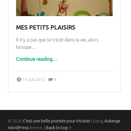
MES PETITS PLAISIRS
Il n’y a pas que le tricot dans la vie, alors
lorsque…
“Mes petits plaisirs”
Continue reading
…
Comments:
Posted on:
Written by:
Comments:
15 Juil 2012
4
Pascale G&-BdC-WKF
© 2026
C'est une belle journée pour tricoter
|
Using
Auberge
WordPress
theme.
|
Back to top ↑