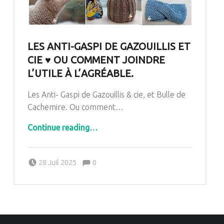
LES ANTI-GASPI DE GAZOUILLIS ET
CIE ♥ OU COMMENT JOINDRE
L’UTILE À L’AGRÉABLE.
Les Anti- Gaspi de Gazouillis & cie, et Bulle de
Cachemire. Ou comment…
Continue reading
“Les Anti-Gaspi de Gazouillis et cie ♥ Ou comment joindre l’utile à l’agréable.”
…
Comments:
Posted on:
Written by:
Comments:
28 Juil 2025
0
Pascale G&-BdC-WKF