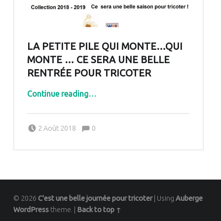
LA PETITE PILE QUI MONTE…QUI
MONTE … CE SERA UNE BELLE
RENTRÉE POUR TRICOTER
Continue reading
…
“La petite pile qui monte…qui monte … Ce sera une belle rentrée pour tricoter”
Comments:
Posted on:
Written by:
Comments:
2 Août 2018
0
Pascale G&-BdC-WKF
© 2026
C'est une belle journée pour tricoter
|
Using
Auberge
WordPress
theme.
|
Back to top ↑