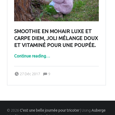
SMOOTHIE EN MOHAIR LUXE ET
CARPE DIEM, JOLI MÉLANGE DOUX
ET VITAMINÉ POUR UNE POUPÉE.
Continue reading
…
“Smoothie en Mohair Luxe et Carpe Diem, joli mélange doux et vitaminé pour une poupée.”
Comments:
Posted on:
Written by:
Comments:
27 Déc 2017
9
Pascale G&-BdC-WKF
© 2026
C'est une belle journée pour tricoter
|
Using
Auberge