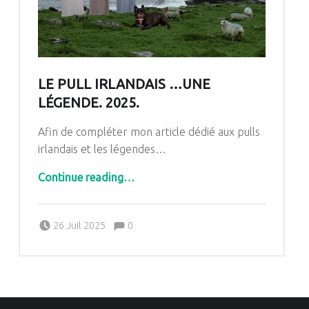
LE PULL IRLANDAIS …UNE
LÉGENDE. 2025.
Afin de compléter mon article dédié aux pulls
irlandais et les légendes…
“Le pull Irlandais …une légende. 2025.”
Continue reading
…
Comments:
Posted on:
Written by:
Comments:
26 Juil 2025
0
Pascale G&-BdC-WKF