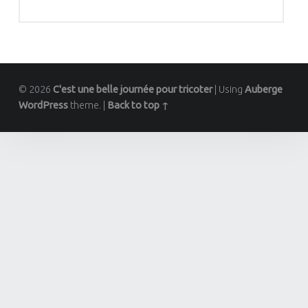
© 2026
C'est une belle journée pour tricoter
|
Using
Auberge
WordPress
theme.
|
Back to top ↑