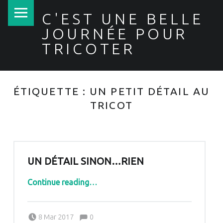
PRIMARY MENU
C'EST UNE BELLE
JOURNÉE POUR
TRICOTER
ÉTIQUETTE :
UN PETIT DÉTAIL AU
TRICOT
UN DÉTAIL SINON…RIEN
“Un détail sinon…rien”
Continue reading
…
Comments:
Posted on:
Written by:
Comments:
8 Mar 2017
0
Pascale G&-BdC-WKF