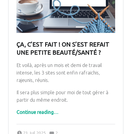
ÇA, C’EST FAIT ! ON S’EST REFAIT
UNE PETITE BEAUTÉ/SANTÉ ?
Et voilà, après un mois et demi de travail
intense, les 3 sites sont enfin rafraichis,
rajeunis, réunis.
Il sera plus simple pour moi de tout gérer à
partir du même endroit.
“Ça, c’est fait ! On s’est refait une petite beauté/santé ?”
Continue reading
…
Comments:
Posted on:
Written by:
Comments:
23 Juil 2025
2