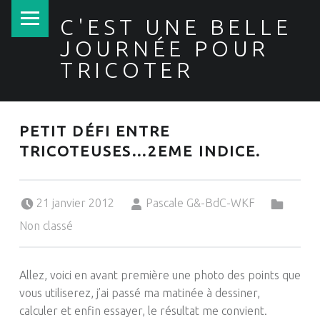
PRIMARY MENU
C'EST UNE BELLE
JOURNÉE POUR
TRICOTER
PETIT DÉFI ENTRE
TRICOTEUSES…2EME INDICE.
Posted on:
Written by:
Categorized in:
21 janvier 2012
Pascale G&-BdC-WKF
Non classé
Allez, voici en avant première une photo des points que
vous utiliserez, j’ai passé ma matinée à dessiner,
calculer et enfin essayer, le résultat me convient.