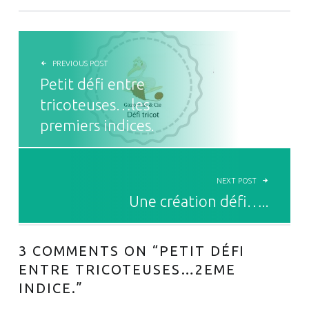
NAVIGATION DE L’ARTICLE
PREVIOUS POST
Petit défi entre
tricoteuses…les
premiers indices.
NEXT POST
Une création défi…..
3 COMMENTS ON “
PETIT DÉFI
ENTRE TRICOTEUSES…2EME
INDICE.
”