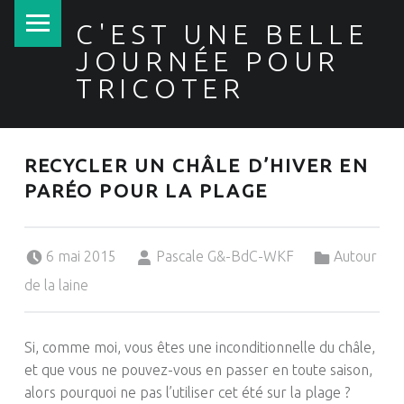
PRIMARY MENU
C'EST UNE BELLE
JOURNÉE POUR
TRICOTER
RECYCLER UN CHÂLE D’HIVER EN
PARÉO POUR LA PLAGE
Posted on:
Written by:
Categorized in:
6 mai 2015
Pascale G&-BdC-WKF
Autour
de la laine
Si, comme moi, vous êtes une inconditionnelle du châle,
et que vous ne pouvez-vous en passer en toute saison,
alors pourquoi ne pas l’utiliser cet été sur la plage ?