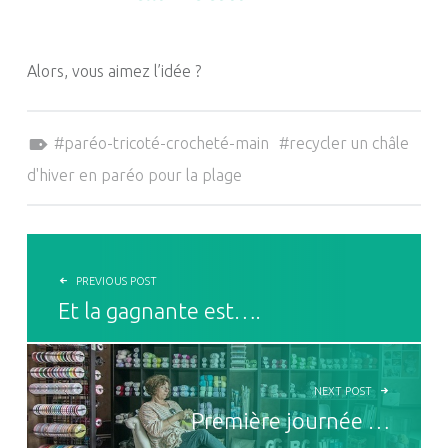
Alors, vous aimez l’idée ?
Tagged as:
paréo-tricoté-crocheté-main
recycler un châle
d'hiver en paréo pour la plage
NAVIGATION DE L’ARTICLE
PREVIOUS POST
Et la gagnante est….
NEXT POST
Première journée …