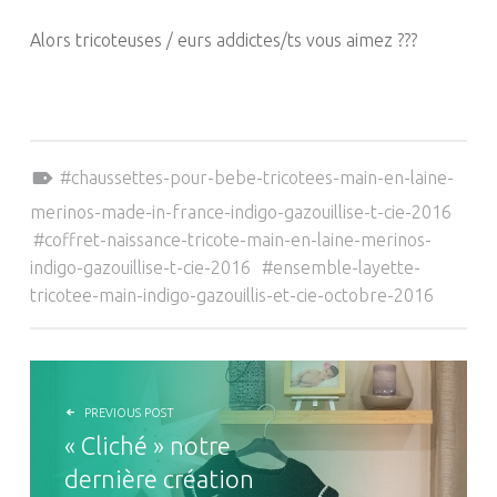
Alors tricoteuses / eurs addictes/ts vous aimez ???
Tagged as:
chaussettes-pour-bebe-tricotees-main-en-laine-
merinos-made-in-france-indigo-gazouillise-t-cie-2016
coffret-naissance-tricote-main-en-laine-merinos-
indigo-gazouillise-t-cie-2016
ensemble-layette-
tricotee-main-indigo-gazouillis-et-cie-octobre-2016
NAVIGATION DE L’ARTICLE
PREVIOUS POST
« Cliché » notre
dernière création