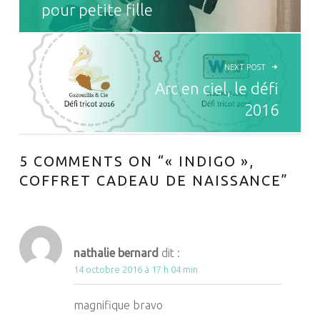
pour petite fille
NEXT POST
Arc en ciel, le défi
2016
5 COMMENTS ON “
« INDIGO »,
COFFRET CADEAU DE NAISSANCE
”
nathalie bernard
dit :
14 octobre 2016 à 17 h 04 min
magnifique bravo