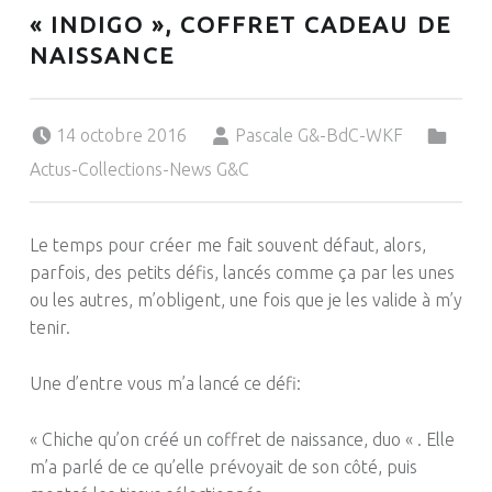
« INDIGO », COFFRET CADEAU DE
NAISSANCE
Posted on:
Written by:
Categorized in:
14 octobre 2016
Pascale G&-BdC-WKF
Actus-Collections-News G&C
Le temps pour créer me fait souvent défaut, alors,
parfois, des petits défis, lancés comme ça par les unes
ou les autres, m’obligent, une fois que je les valide à m’y
tenir.
Une d’entre vous m’a lancé ce défi:
« Chiche qu’on créé un coffret de naissance, duo « .
Elle
m’a parlé de ce qu’elle prévoyait de son côté, puis