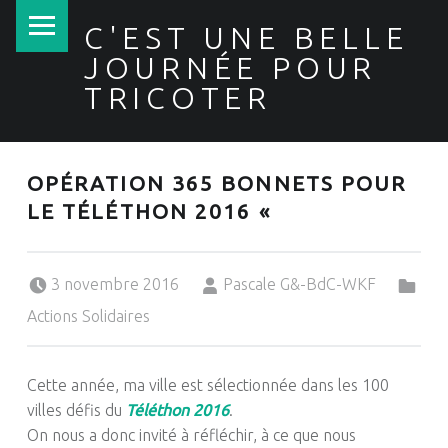
PRIMARY MENU
C'EST UNE BELLE
JOURNÉE POUR
TRICOTER
OPÉRATION 365 BONNETS POUR
LE TÉLÉTHON 2016 «
Posted on:
Written by:
Categorized in:
3 novembre 2016
Pascale G&-BdC-WKF
Actions Solidaires
Cette année, ma ville est sélectionnée dans les 100
villes défis du
Téléthon 2016
.
On nous a donc invité à réfléchir, à ce que nous