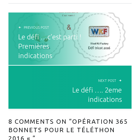
NAVIGATION DE L’ARTICLE
PREVIOUS POST
Le défi …c’est parti !
Premières
indications
NEXT POST
Le défi …. 2eme
indications
8 COMMENTS ON “
OPÉRATION 365
BONNETS POUR LE TÉLÉTHON
2016 «
”