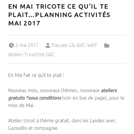
EN MAI TRICOTE CE QU’IL TE
PLAIT…PLANNING ACTIVITÉS
MAI 2017
Posted on:
Written by:
Categorized in:
3 mai 2017
Pascale G&-BdC-WKF
Atelier-Tricot'thé G&C
En Mai fait ce qu’il te plait !
Nouveau mois, nouveaux thèmes, nouveaux
ateliers
gratuits
*sous
conditions
(voir en bas de page)
, pour le
mois de Mai
Atelier tricot à thème gratuit, dans les Landes avec
Gazouillis et compagnie.