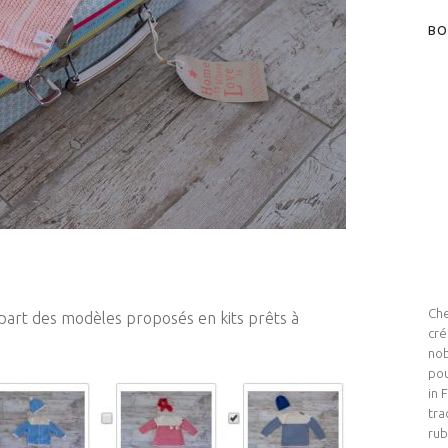
BO
Che
lupart des modèles proposés en kits prêts à
cré
nob
pou
in 
tra
rub