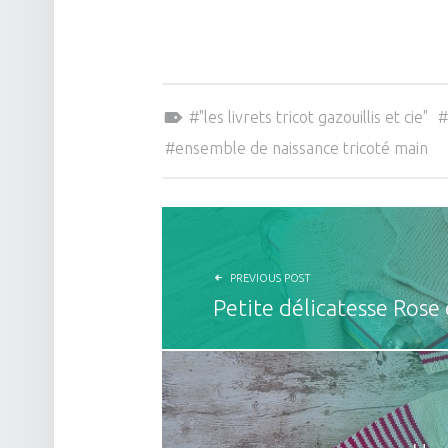
Tagged as:
"les livrets tricot gazouillis et cie"
ensemble de naissance tricoté main
NAVIGATION DE L’ARTICLE
PREVIOUS POST
Petite délicatesse Rose