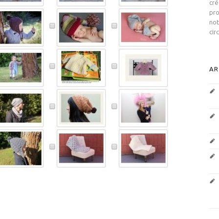
cré
pro
not
cir
AR