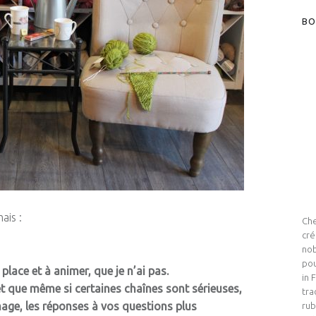
BO
ais
:
Che
cré
nob
pou
lace et à animer, que je n’ai pas.
in 
et que même si certaines chaînes sont sérieuses,
tra
nage, les réponses à vos questions plus
rub