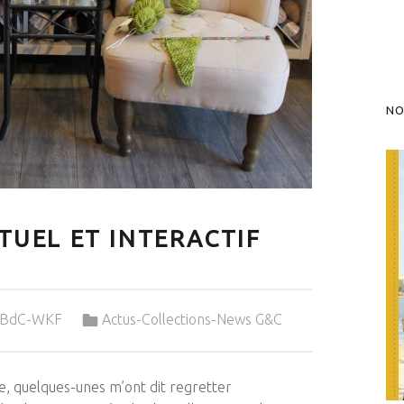
NO
RTUEL ET INTERACTIF
Categorized in:
&-BdC-WKF
Actus-Collections-News G&C
e, quelques-unes m’ont dit regretter