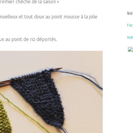
emier chèche de la saison »
SU
elleux et tout doux au point mousse à la jolie
Fa
Ins
ux au point de riz déportés.