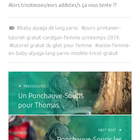
Alors tricoteuses/eurs addictes/s ça vous tente ??
Tagged as:
baby alpaga de lang yarns
jours-printanier-
tutoriel-gratuit-cardigan-femme-printemps-2019.
tutoriel gratuit du gilet pour femme
veste-femme-
en-baby-alpaga-lang-yarns-modèle-tricot-gratuit
NAVIGATION DE L’ARTICLE
PREVIOUS POST
Un Ponchauve-Souris
pour Thomas.
NEXT POST
Ponchauve-Souris les