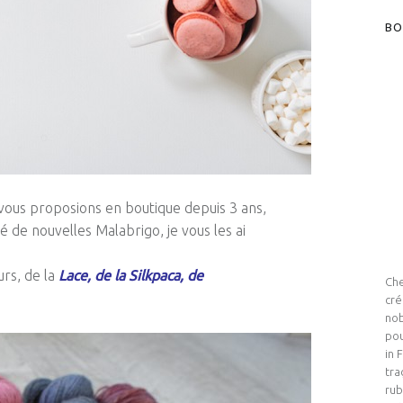
BO
 vous proposions en boutique depuis 3 ans,
mé de nouvelles
Malabrigo
, je vous les ai
urs, de la
Lace, de la
Silkpaca
, de
Che
cré
nob
pou
in 
tra
rub