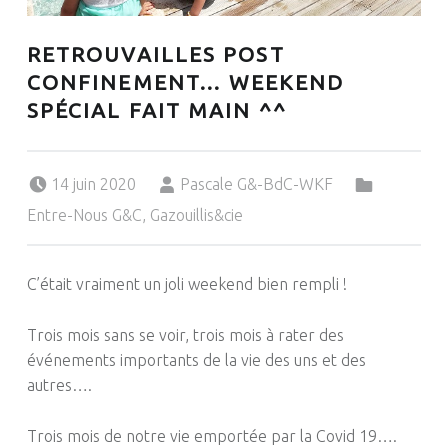
RETROUVAILLES POST
CONFINEMENT… WEEKEND
SPÉCIAL FAIT MAIN ^^
Posted on:
Written by:
Categorized in:
14 juin 2020
Pascale G&-BdC-WKF
Entre-Nous G&C
,
Gazouillis&cie
C’était vraiment un joli weekend bien rempli !
Trois mois sans se voir, trois mois à rater des
événements importants de la vie des uns et des
autres….
Trois mois de notre vie emportée par la Covid 19….