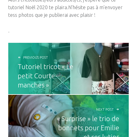
tutoriel Noël 2020 te plaira.N’hésite pas à m’envoyer
tess photos que je publierai avec plaisir !
.
NAVIGATION DE L’ARTICLE
PREVIOUS POST
Tutoriel tricot « Le
petit Courte-
manches »
NEXT POST
« Surprise » le trio de
bonnets pour Emilie
et ses lutins