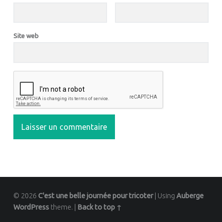
Site web
© 2026
C'est une belle journée pour tricoter
|
Using
Auberge
WordPress
theme.
|
Back to top ↑