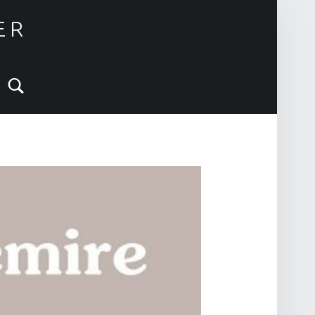
ER
Search