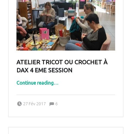
ATELIER TRICOT OU CROCHET À
DAX 4 EME SESSION
“Atelier tricot ou crochet à Dax 4 eme session”
Continue reading
…
Comments:
Posted on:
Written by:
Comments:
27 Fév 2017
6
Pascale G&-BdC-WKF