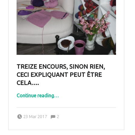
TREIZE ENCOURS, SINON RIEN,
CECI EXPLIQUANT PEUT ÊTRE
CELA….
“Treize encours, sinon rien, ceci expliquant peut être cela….”
Continue reading
…
Comments:
Posted on:
Written by:
Comments:
23 Mar 2017
2
Pascale G&-BdC-WKF