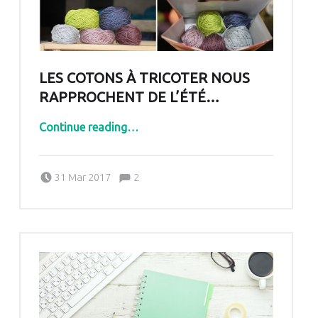
LES COTONS À TRICOTER NOUS
RAPPROCHENT DE L’ÉTÉ…
“Les cotons à tricoter nous rapprochent de l’été…”
Continue reading
…
Comments:
Posted on:
Written by:
Comments:
31 Mar 2017
2
Pascale G&-BdC-WKF