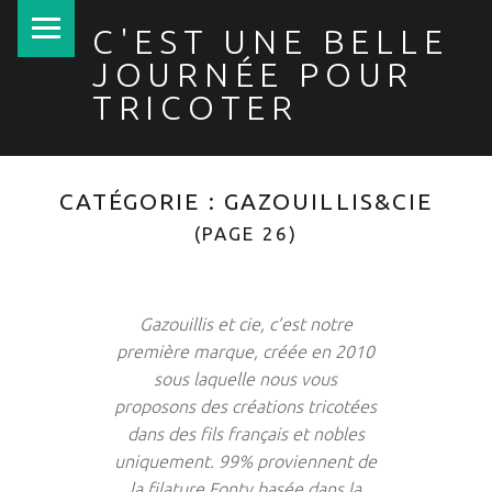
PRIMARY MENU
C'EST UNE BELLE
JOURNÉE POUR
TRICOTER
CATÉGORIE :
GAZOUILLIS&CIE
(PAGE 26)
Gazouillis et cie, c’est notre
première marque, créée en 2010
sous laquelle nous vous
proposons des créations tricotées
dans des fils français et nobles
uniquement. 99% proviennent de
la filature Fonty basée dans la