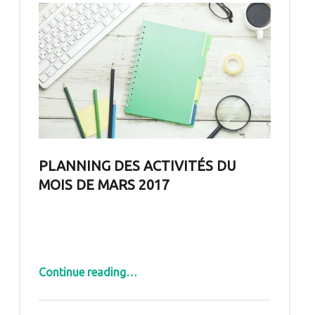
PLANNING DES ACTIVITÉS DU
MOIS DE MARS 2017
“Planning des activités du mois de mars 2017”
Continue reading
…
Comments:
Posted on:
Written by: