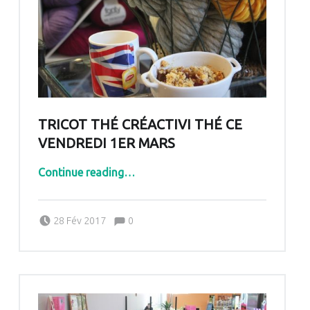
TRICOT THÉ CRÉACTIVI THÉ CE
VENDREDI 1ER MARS
“Tricot thé créactivi thé ce vendredi 1er mars”
Continue reading
…
Comments:
Posted on:
Written by:
Comments:
28 Fév 2017
0
Pascale G&-BdC-WKF