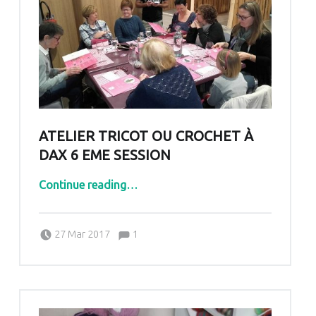
ATELIER TRICOT OU CROCHET À
DAX 6 EME SESSION
“ATELIER TRICOT OU CROCHET À DAX 6 EME SESSION”
Continue reading
…
Comments:
Posted on:
Written by:
Comments:
27 Mar 2017
1
Pascale G&-BdC-WKF