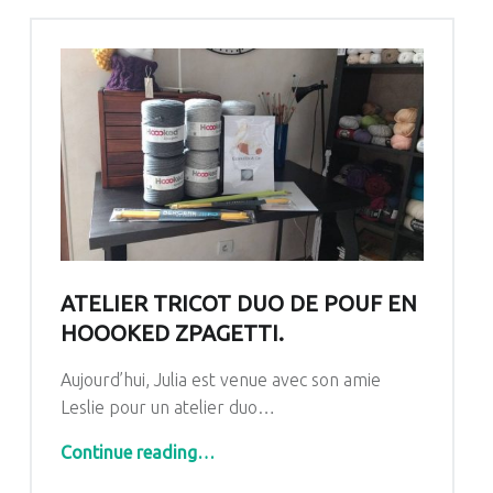
ATELIER TRICOT DUO DE POUF EN
HOOOKED ZPAGETTI.
Aujourd’hui, Julia est venue avec son amie
Leslie pour un atelier duo…
“Atelier tricot duo de pouf en Hoooked Zpagetti.”
Continue reading
…