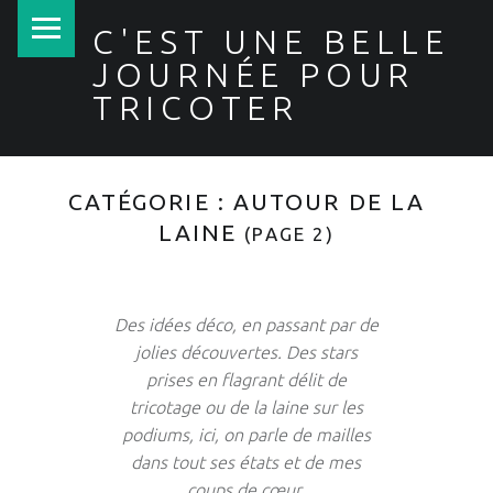
PRIMARY MENU
C'EST UNE BELLE
JOURNÉE POUR
TRICOTER
CATÉGORIE :
AUTOUR DE LA
LAINE
(PAGE 2)
Des idées déco, en passant par de
jolies découvertes. Des stars
prises en flagrant délit de
tricotage ou de la laine sur les
podiums, ici, on parle de mailles
dans tout ses états et de mes
coups de cœur.