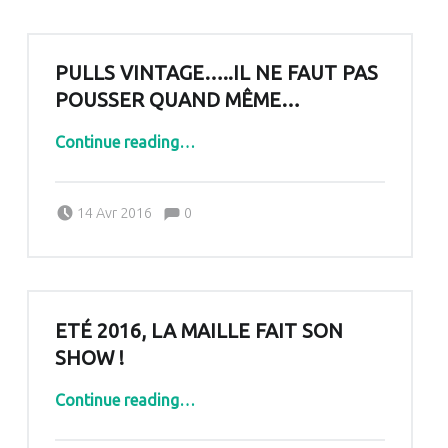
PULLS VINTAGE…..IL NE FAUT PAS
POUSSER QUAND MÊME…
“Pulls vintage…..Il ne faut pas pousser quand même…”
Continue reading
…
Comments:
Posted on:
Written by:
Comments:
14 Avr 2016
0
Pascale G&-BdC-WKF
ETÉ 2016, LA MAILLE FAIT SON
SHOW !
“Eté 2016, la maille fait son show !”
Continue reading
…