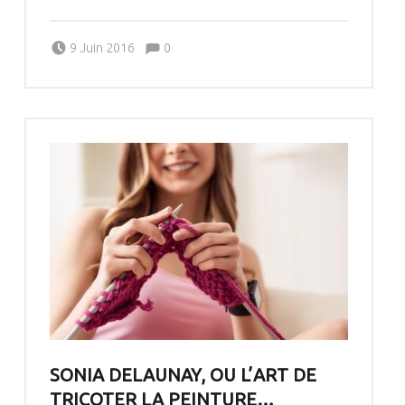
Comments:
Posted on:
Written by:
Comments:
9 Juin 2016
0
Pascale G&-BdC-WKF
SONIA DELAUNAY, OU L’ART DE
TRICOTER LA PEINTURE…