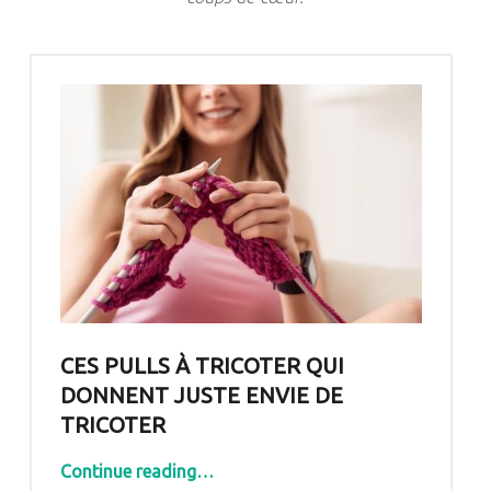
CES PULLS À TRICOTER QUI
DONNENT JUSTE ENVIE DE
TRICOTER
“Ces pulls à tricoter qui donnent juste envie de tricoter”
Continue reading
…