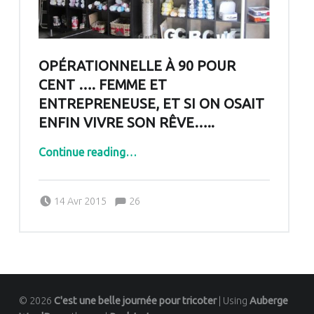
OPÉRATIONNELLE À 90 POUR
CENT …. FEMME ET
ENTREPRENEUSE, ET SI ON OSAIT
ENFIN VIVRE SON RÊVE…..
Continue reading
…
“Opérationnelle à 90 pour cent …. femme et entrepreneuse, et si on osait enfin vivre son rêve…..”
Comments:
Posted on:
Written by:
Comments:
14 Avr 2015
26
Pascale G&-BdC-WKF
© 2026
C'est une belle journée pour tricoter
|
Using
Auberge