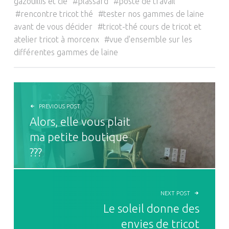
gazouillis et cie
plassard
poste de travail
rencontre tricot thé
tester nos gammes de laine
avant de vous décider
tricot-thé cours de tricot et
atelier tricot à morcenx
vue d'ensemble sur les
différentes gammes de laine
NAVIGATION DE L’ARTICLE
PREVIOUS POST
Alors, elle vous plait
ma petite boutique
???
NEXT POST
Le soleil donne des
envies de tricot