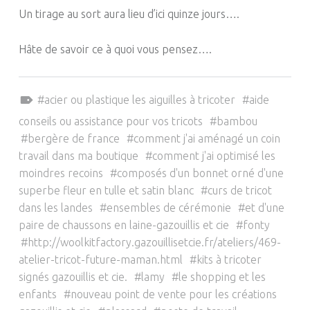
Un tirage au sort aura lieu d’ici quinze jours….
Hâte de savoir ce à quoi vous pensez….
Tagged as:
acier ou plastique les aiguilles à tricoter
aide
conseils ou assistance pour vos tricots
bambou
bergère de france
comment j'ai aménagé un coin
travail dans ma boutique
comment j'ai optimisé les
moindres recoins
composés d'un bonnet orné d'une
superbe fleur en tulle et satin blanc
curs de tricot
dans les landes
ensembles de cérémonie
et d'une
paire de chaussons en laine-gazouillis et cie
fonty
http://woolkitfactory.gazouillisetcie.fr/ateliers/469-
atelier-tricot-future-maman.html
kits à tricoter
signés gazouillis et cie.
lamy
le shopping et les
enfants
nouveau point de vente pour les créations