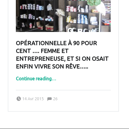
OPÉRATIONNELLE À 90 POUR
CENT …. FEMME ET
ENTREPRENEUSE, ET SI ON OSAIT
ENFIN VIVRE SON RÊVE…..
Continue reading
…
“Opérationnelle à 90 pour cent …. femme et entrepreneuse, et si on osait enfin vivre son rêve…..”
Comments:
Posted on:
Written by:
Comments:
14 Avr 2015
26
Pascale G&-BdC-WKF