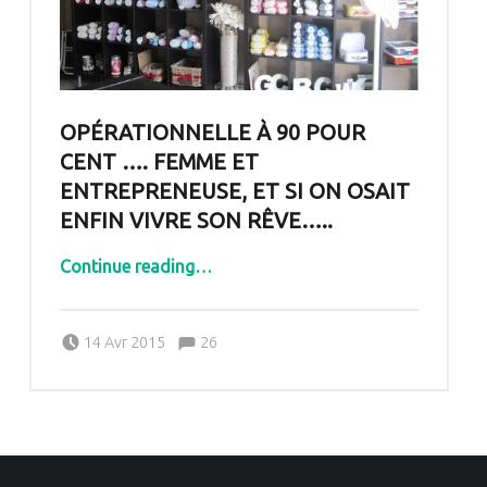
OPÉRATIONNELLE À 90 POUR
CENT …. FEMME ET
ENTREPRENEUSE, ET SI ON OSAIT
ENFIN VIVRE SON RÊVE…..
Continue reading
…
“Opérationnelle à 90 pour cent …. femme et entrepreneuse, et si on osait enfin vivre son rêve…..”
Comments:
Posted on:
Written by:
Comments:
14 Avr 2015
26
Pascale G&-BdC-WKF