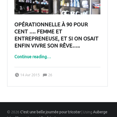
OPÉRATIONNELLE À 90 POUR
CENT …. FEMME ET
ENTREPRENEUSE, ET SI ON OSAIT
ENFIN VIVRE SON RÊVE…..
Continue reading
…
“Opérationnelle à 90 pour cent …. femme et entrepreneuse, et si on osait enfin vivre son rêve…..”
Comments:
Posted on:
Written by:
Comments:
14 Avr 2015
26
Pascale G&-BdC-WKF
© 2026
C'est une belle journée pour tricoter
|
Using
Auberge