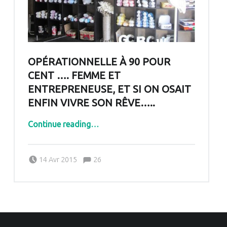
OPÉRATIONNELLE À 90 POUR
CENT …. FEMME ET
ENTREPRENEUSE, ET SI ON OSAIT
ENFIN VIVRE SON RÊVE…..
Continue reading
…
“Opérationnelle à 90 pour cent …. femme et entrepreneuse, et si on osait enfin vivre son rêve…..”
Comments:
Posted on:
Written by:
Comments:
14 Avr 2015
26
Pascale G&-BdC-WKF