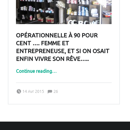
OPÉRATIONNELLE À 90 POUR
CENT …. FEMME ET
ENTREPRENEUSE, ET SI ON OSAIT
ENFIN VIVRE SON RÊVE…..
Continue reading
…
“Opérationnelle à 90 pour cent …. femme et entrepreneuse, et si on osait enfin vivre son rêve…..”
Comments:
Posted on:
Written by:
Comments:
14 Avr 2015
26
Pascale G&-BdC-WKF