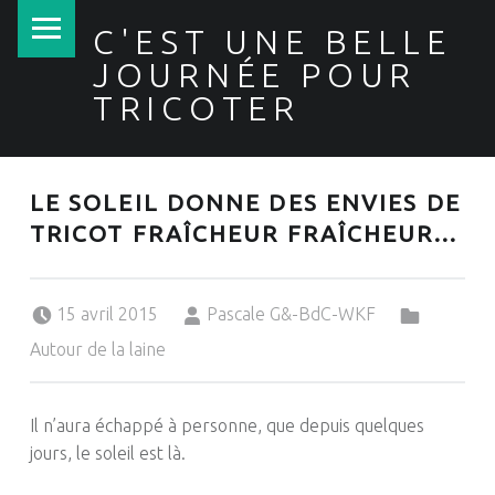
PRIMARY MENU
C'EST UNE BELLE
JOURNÉE POUR
TRICOTER
LE SOLEIL DONNE DES ENVIES DE
TRICOT FRAÎCHEUR FRAÎCHEUR…
Posted on:
Written by:
Categorized in:
15 avril 2015
Pascale G&-BdC-WKF
Autour de la laine
Il n’aura échappé à personne, que depuis quelques
jours, le soleil est là.