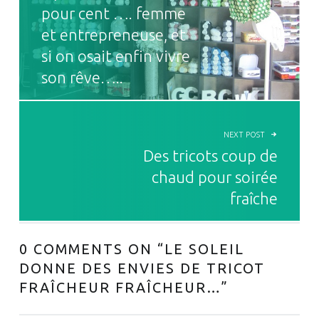
pour cent …. femme
et entrepreneuse, et
si on osait enfin vivre
son rêve…..
NEXT POST
Des tricots coup de
chaud pour soirée
fraîche
0 COMMENTS ON “
LE SOLEIL
DONNE DES ENVIES DE TRICOT
FRAÎCHEUR FRAÎCHEUR…
”