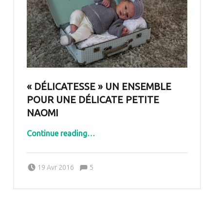
« DÉLICATESSE » UN ENSEMBLE
POUR UNE DÉLICATE PETITE
NAOMI
“« Délicatesse » un ensemble pour une délicate petite Naomi”
Continue reading
…
Comments:
Posted on:
Written by:
Comments:
19 Avr 2016
5
Pascale G&-BdC-WKF