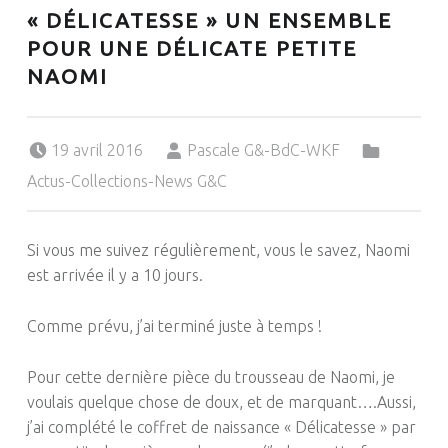
« DÉLICATESSE » UN ENSEMBLE
POUR UNE DÉLICATE PETITE
NAOMI
Posted on:
Written by:
Categorized in:
19 avril 2016
Pascale G&-BdC-WKF
Actus-Collections-News G&C
Si vous me suivez régulièrement, vous le savez, Naomi
est arrivée il y a 10 jours.
Comme prévu, j’ai terminé juste à temps !
Pour cette dernière pièce du trousseau de Naomi, je
voulais quelque chose de doux, et de marquant
….
Aussi
,
j’ai complété le coffret de naissance « Délicatesse » par