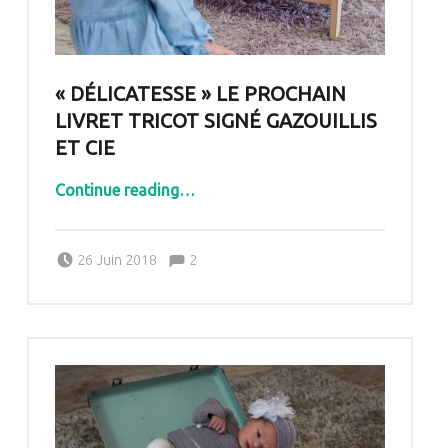
« DÉLICATESSE » LE PROCHAIN
LIVRET TRICOT SIGNÉ GAZOUILLIS
ET CIE
“« Délicatesse » le prochain livret tricot signé Gazouillis et cie”
Continue reading
…
Comments:
Posted on:
Written by:
Comments:
26 Juin 2018
2
Pascale G&-BdC-WKF