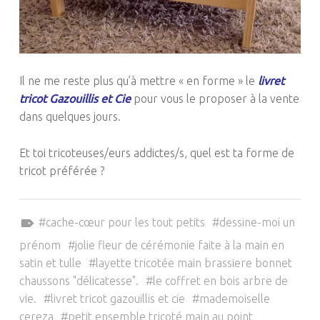
Il ne me reste plus qu’à mettre « en forme » le
livret
tricot Gazouillis et Cie
pour vous le proposer à la vente
dans quelques jours.
Et toi tricoteuses/eurs addictes/s, quel est ta forme de
tricot préférée ?
Tagged as:
cache-cœur pour les tout petits
dessine-moi un
prénom
jolie fleur de cérémonie faite à la main en
satin et tulle
layette tricotée main brassiere bonnet
chaussons "délicatesse".
le coffret en bois arbre de
vie.
livret tricot gazouillis et cie
mademoiselle
cereza
petit ensemble tricoté main au point