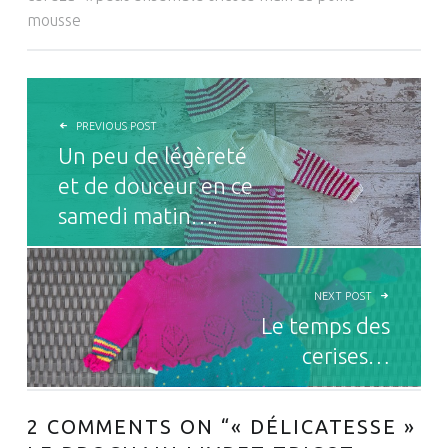
mousse
NAVIGATION DE L’ARTICLE
PREVIOUS POST
Un peu de légèreté
et de douceur en ce
samedi matin….
NEXT POST
Le temps des
cerises…
2 COMMENTS ON “
« DÉLICATESSE »