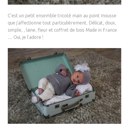
C’est un petit ensemble tricoté main au point mousse
que j’affectionne tout particulièrement.
Délicat, doux,
simple
, ,
laine, fleur et coffret de bois
Made
in France
…
Oui, je l’adore !