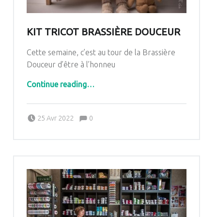
KIT TRICOT BRASSIÈRE DOUCEUR
Cette semaine, c’est au tour de la Brassière
Douceur d’être à l’honneu
“Kit Tricot Brassière Douceur”
Continue reading
…
Comments:
Posted on:
Written by:
Comments:
25 Avr 2022
0
Pascale G&-BdC-WKF