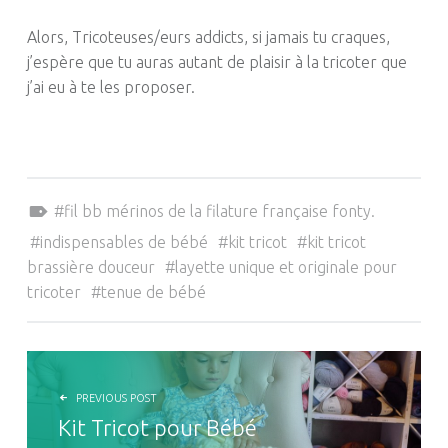
Alors,
Tricoteuses/eurs
addicts, si jamais tu craques,
j’espère que tu auras autant de plaisir
à
la tricoter que
j’ai eu à te les proposer.
Tagged as:
fil bb mérinos de la filature française fonty.
indispensables de bébé
kit tricot
kit tricot
brassière douceur
layette unique et originale pour
tricoter
tenue de bébé
NAVIGATION DE L’ARTICLE
PREVIOUS POST
Kit Tricot pour Bébé