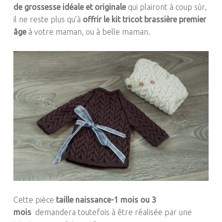
de grossesse idéale et originale
qui
plairont à coup sûr,
il ne reste plus qu’
à
offrir
le kit tricot brassière premier
âge
à
votre maman, ou à belle maman.
Cette pièce
taille
naissance-1
mois ou 3
mois
demandera
toutefois à être réalisée par une