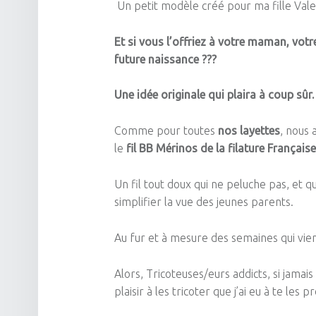
Un petit modèle créé pour ma fille Valen
Et si vous l’offriez à votre maman, vot
future naissance ???
Une idée originale qui plaira à coup sûr.
Comme pour toutes
nos layettes
, nous
le
fil
BB
Mérinos de la filature Français
Un fil tout doux qui ne peluche pas, et
simplifier la vue des jeunes parents.
Au fur et à mesure des semaines qui vien
Alors,
Tricoteuses/eurs
addicts, si jamai
plaisir
à
les tricoter que j’ai eu à te les p