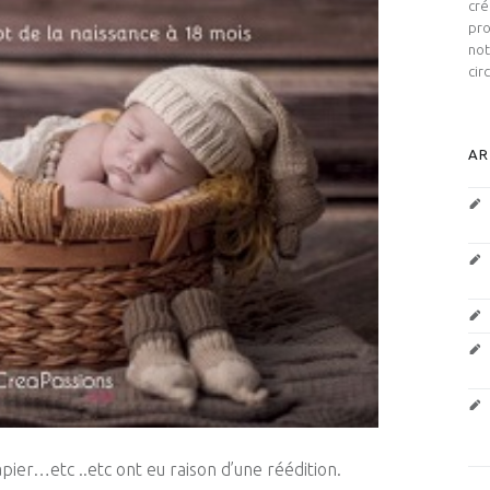
cré
pro
not
cir
AR
papier…
etc
..
etc
ont eu raison d’une réédition.