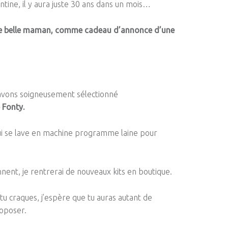
tine, il y aura juste 30 ans dans un mois…
re belle maman,
comme cadeau d’annonce d’une
 avons soigneusement sélectionné
e
Fonty
.
 qui se lave en machine programme laine pour
nent, je rentrerai de nouveaux kits en boutique.
s tu craques, j’espère que tu auras autant de
roposer.