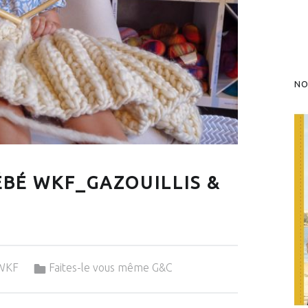
NO
ÉBÉ WKF_GAZOUILLIS &
Categorized in:
-WKF
Faites-le vous même G&C