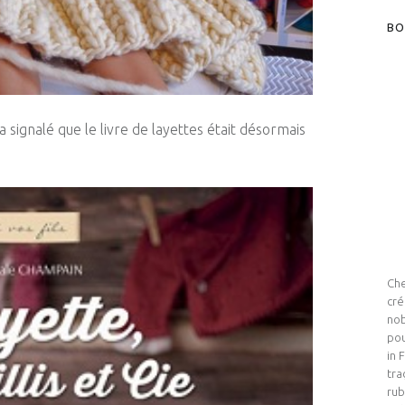
BO
 signalé que le livre de layettes était désormais
Che
cré
nob
pou
in 
tra
rub