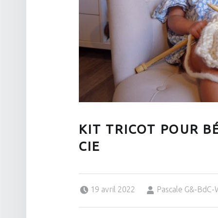
KIT TRICOT POUR B
CIE
Posted on:
Written by:
19 avril 2022
Pascale G&-BdC