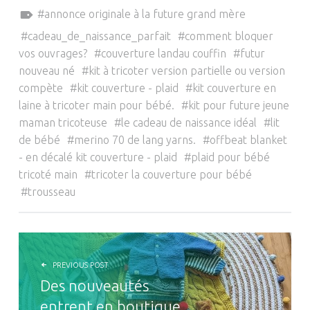
Tagged as:
annonce originale à la future grand mère
cadeau_de_naissance_parfait
comment bloquer
vos ouvrages?
couverture landau couffin
futur
nouveau né
kit à tricoter version partielle ou version
compète
kit couverture - plaid
kit couverture en
laine à tricoter main pour bébé.
kit pour future jeune
maman tricoteuse
le cadeau de naissance idéal
lit
de bébé
merino 70 de lang yarns.
offbeat blanket
- en décalé kit couverture - plaid
plaid pour bébé
tricoté main
tricoter la couverture pour bébé
trousseau
NAVIGATION DE L’ARTICLE
PREVIOUS POST
Des nouveautés
entrent en boutique