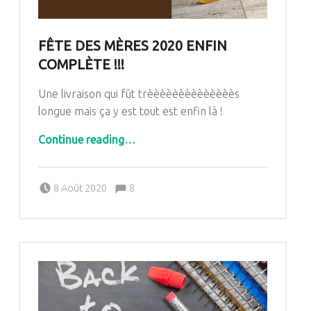
FÊTE DES MÈRES 2020 ENFIN
COMPLÈTE !!!
Une livraison qui fût trèèèèèèèèèèèèèès
longue mais ça y est tout est enfin là !
“Fête des mères 2020 enfin complète !!!”
Continue reading
…
Comments:
Posted on:
Written by:
Comments:
8 Août 2020
8
Pascale G&-BdC-WKF